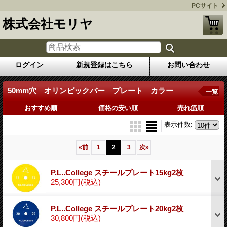
PCサイト
株式会社モリヤ
ログイン
新規登録はこちら
お問い合わせ
50mm穴 オリンピックバー プレート カラー
一覧
おすすめ順
価格の安い順
売れ筋順
表示件数
:
«
前
1
2
3
次
»
P.L..College スチールプレート15kg2枚
25,300円
(税込)
P.L..College スチールプレート20kg2枚
30,800円
(税込)