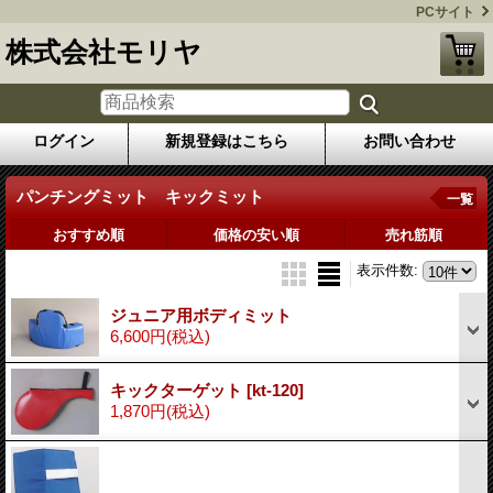
PCサイト
株式会社モリヤ
ログイン
新規登録はこちら
お問い合わせ
パンチングミット キックミット
一覧
おすすめ順
価格の安い順
売れ筋順
表示件数
:
ジュニア用ボディミット
6,600円
(税込)
キックターゲット
[kt-120]
1,870円
(税込)