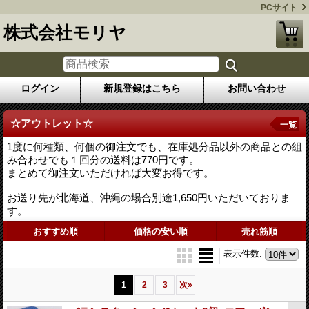
PCサイト
株式会社モリヤ
ログイン
新規登録はこちら
お問い合わせ
☆アウトレット☆
一覧
1度に何種類、何個の御注文でも、在庫処分品以外の商品との組
み合わせでも１回分の送料は770円です。
まとめて御注文いただければ大変お得です。
お送り先が北海道、沖縄の場合別途1,650円いただいておりま
す。
おすすめ順
価格の安い順
売れ筋順
表示件数
:
1
2
3
次
»