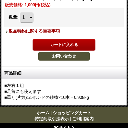
販売価格
:
1,000円
(税込)
数量
:
返品特約に関する重要事項
商品詳細
■左右１組
■足首にも使えます
■重り(片方)1/5ポンドの鉄棒×10本＝0.908kg
ホーム
|
ショッピングカート
特定商取引法表示
|
ご利用案内
PCサイト