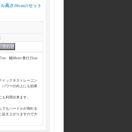
高さ20cm(1セット
項
m 幅68cm×奥行25cm
クイックネストレーニン
、パワーの向上にも効果
にも利用出来ます。
んでもハードルが倒れる
に起き上がりますので大