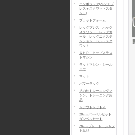
コンボラック(ベンチプ
レス＋スクワットスタ
ンド)
プラットフォーム
レッグプレス ハック
スクワット レッグカ
ール レッグエクステ
ンション ベルトスク
ワット
ＧＨＤ ヒップスラス
トマシン
ラットマシン・シール
ロウ
マット
パワーラック
その他トレーニングマ
シン、トレーニング用
品
☆アウトレット☆
28mmバーベルセット
ダンベルセット
28mmプレート・シャフ
ト単品