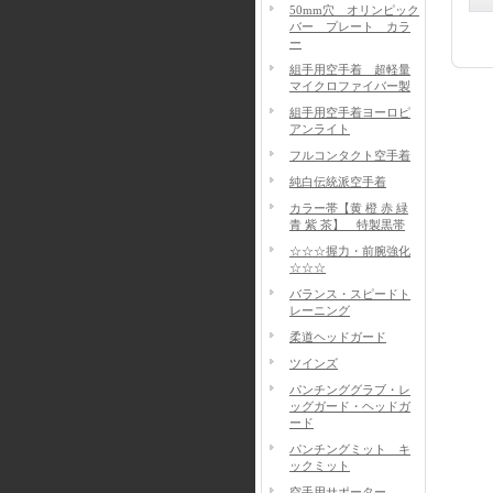
50mm穴 オリンピック
バー プレート カラ
ー
組手用空手着 超軽量
マイクロファイバー製
組手用空手着ヨーロピ
アンライト
フルコンタクト空手着
純白伝統派空手着
カラー帯【黄 橙 赤 緑
青 紫 茶】 特製黒帯
☆☆☆握力・前腕強化
☆☆☆
バランス・スピードト
レーニング
柔道ヘッドガード
ツインズ
パンチンググラブ・レ
ッグガード・ヘッドガ
ード
パンチングミット キ
ックミット
空手用サポーター