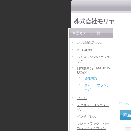
株式会社モリヤ
商品カテゴリ一覧
✩✩✩新商品✩✩✩
P.L.College
スミスマシン/ハーフラ
ック
日本製商品 MADE IN
JAPAN
当社商品
フィットプランナ
ーズ
セール
ホーム
スクリューロックダン
ベル
商品
ベンチプレス
プレートラック バー
ベルシャフトラック