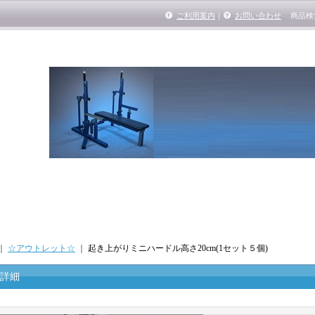
ご利用案内
｜
お問い合わせ
商品検
｜
☆アウトレット☆
｜
起き上がりミニハードル高さ20cm(1セット５個)
詳細