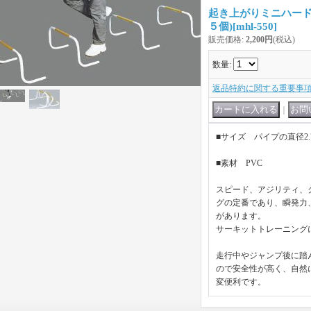
起き上がりミニハードル
５個)
[
mhl-550
]
販売価格
:
2,200円
(税込)
数量
:
返品特約に関する重要事
｜
■サイズ パイプの直径2.7c
■素材 PVC
スピード、アジリティ、
グの定番であり、瞬発力
があります。
サーキットトレーニング
走行中やジャンプ後に踏
ので安全性が高く、自然
変便利です。