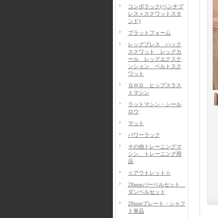
コンボラック(ベンチプ
レス＋スクワットスタ
ンド)
プラットフォーム
レッグプレス ハック
スクワット レッグカ
ール レッグエクステ
ンション ベルトスク
ワット
ＧＨＤ ヒップスラス
トマシン
ラットマシン・シール
ロウ
マット
パワーラック
その他トレーニングマ
シン、トレーニング用
品
☆アウトレット☆
28mmバーベルセット
ダンベルセット
28mmプレート・シャフ
ト単品