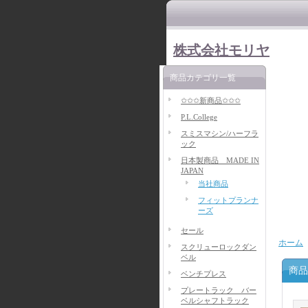
株式会社モリヤ
商品カテゴリ一覧
✩✩✩新商品✩✩✩
P.L.College
スミスマシン/ハーフラ
ック
日本製商品 MADE IN
JAPAN
当社商品
フィットプランナ
ーズ
セール
ホーム
スクリューロックダン
ベル
商品
ベンチプレス
プレートラック バー
ベルシャフトラック