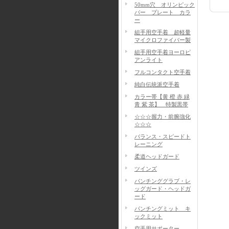
50mm穴 オリンピック
バー プレート カラ
ー
組手用空手着 超軽量
マイクロファイバー製
組手用空手着ヨーロピ
アンライト
フルコンタクト空手着
純白伝統派空手着
カラー帯【黄 橙 赤 緑
青 紫 茶】 特製黒帯
☆☆☆握力・前腕強化
☆☆☆
バランス・スピードト
レーニング
柔道ヘッドガード
ツインズ
パンチンググラブ・レ
ッグガード・ヘッドガ
ード
パンチングミット キ
ックミット
空手用サポーター