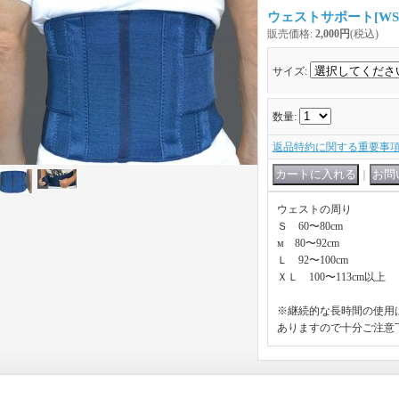
ウェストサポート
[
WS
販売価格
:
2,000円
(税込)
サイズ
:
数量
:
返品特約に関する重要事
｜
ウェストの周り
Ｓ 60〜80cm
м 80〜92cm
Ｌ 92〜100cm
ＸＬ 100〜113cm以上
※継続的な長時間の使用
ありますので十分ご注意