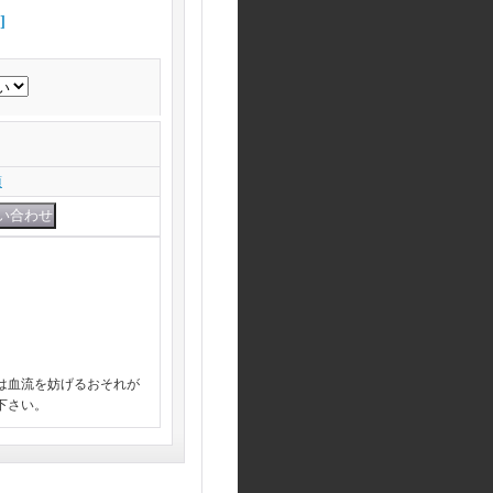
]
項
は血流を妨げるおそれが
下さい。