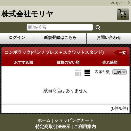
PCサイト
株式会社モリヤ
ログイン
新規登録はこちら
お問い合わせ
コンボラック(ベンチプレス＋スクワットスタンド)
一覧
おすすめ順
価格の安い順
売れ筋順
表示件数
:
該当商品はありません
(0件/0件)
ホーム
|
ショッピングカート
特定商取引法表示
|
ご利用案内