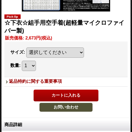
☆下衣☆組手用空手着(超軽量マイクロファイ
バー製)
販売価格
:
2,673円
(税込)
サイズ
:
数量
:
返品特約に関する重要事項
商品詳細