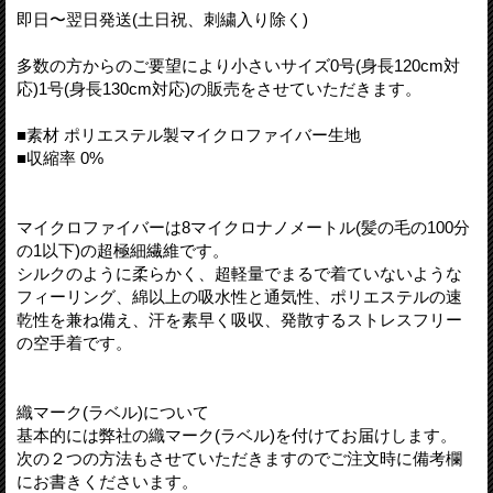
即日〜翌日発送(土日祝、刺繍入り除く)
多数の方からのご要望により小さいサイズ0号(身長120cm対
応)1号(身長130cm対応)の販売をさせていただきます。
■素材 ポリエステル製マイクロファイバー生地
■収縮率 0%
マイクロファイバーは8マイクロナノメートル(髪の毛の100分
の1以下)の超極細繊維です。
シルクのように柔らかく、超軽量でまるで着ていないような
フィーリング、綿以上の吸水性と通気性、ポリエステルの速
乾性を兼ね備え、汗を素早く吸収、発散するストレスフリー
の空手着です。
織マーク(ラベル)について
基本的には弊社の織マーク(ラベル)を付けてお届けします。
次の２つの方法もさせていただきますのでご注文時に備考欄
にお書きくださいます。