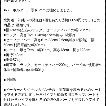
お問合せ下さい。
■バーホルダー、厚さ6mmに強化しました。
北海道、沖縄への発送は1梱包あたり別途1,650円です。(この
商品は2梱包です)
■幅126cm(左右のラック、セーフティバーの幅120cm)
■ラック 高さ76〜114cm(2.5cm刻み16段階)
■セーフティバー 高さ61〜88cm(2.5cm刻み12段階) 幅
50cm(利用可能な幅40cm)
■シート 厚さ7cm、幅31cm、高さ43cm、長さ123cm
■奥行148cm
■重量57kg
■耐荷重 ラック、セーフティバー200kg、バーベル+使用者の
体重+補助者の体重400kg
■中国製
■メーカーオリジナルのベンチ台に耐荷重を高めるためシート
を支える左右に渡した角パイプと補助者用ステップボードを
付けた角パイプを弊社考案の強化用パーツを溶接した支柱で
連結しました。