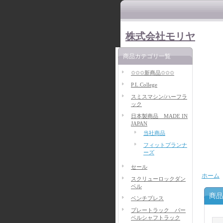
株式会社モリヤ
商品カテゴリ一覧
✩✩✩新商品✩✩✩
P.L.College
スミスマシン/ハーフラ
ック
日本製商品 MADE IN
JAPAN
当社商品
フィットプランナ
ーズ
セール
ホーム
スクリューロックダン
ベル
商品
ベンチプレス
プレートラック バー
ベルシャフトラック