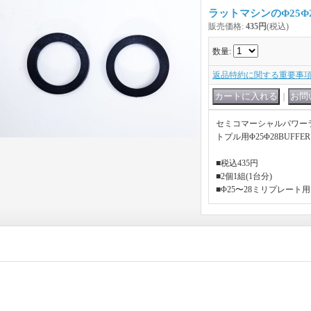
ラットマシンのΦ25Φ28
販売価格
:
435円
(税込)
数量
:
返品特約に関する重要事
｜
セミコマーシャルパワー
トプル用Φ25Φ28BUFFE
■税込435円
■2個1組(1台分)
■Φ25〜28ミリプレート