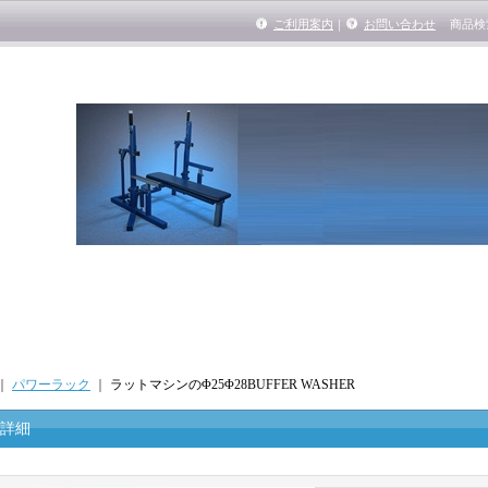
ご利用案内
｜
お問い合わせ
商品検
｜
パワーラック
｜
ラットマシンのΦ25Φ28BUFFER WASHER
詳細