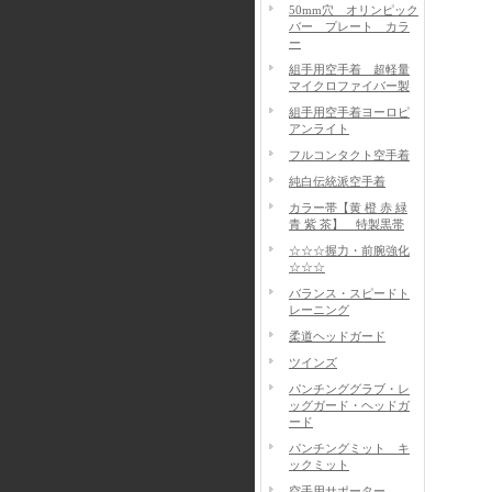
50mm穴 オリンピック
バー プレート カラ
ー
組手用空手着 超軽量
マイクロファイバー製
組手用空手着ヨーロピ
アンライト
フルコンタクト空手着
純白伝統派空手着
カラー帯【黄 橙 赤 緑
青 紫 茶】 特製黒帯
☆☆☆握力・前腕強化
☆☆☆
バランス・スピードト
レーニング
柔道ヘッドガード
ツインズ
パンチンググラブ・レ
ッグガード・ヘッドガ
ード
パンチングミット キ
ックミット
空手用サポーター