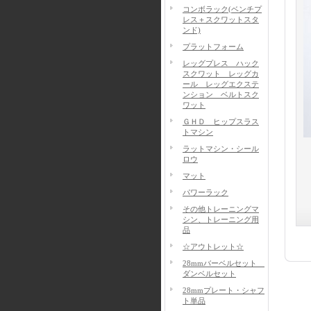
コンボラック(ベンチプ
レス＋スクワットスタ
ンド)
プラットフォーム
レッグプレス ハック
スクワット レッグカ
ール レッグエクステ
ンション ベルトスク
ワット
ＧＨＤ ヒップスラス
トマシン
ラットマシン・シール
ロウ
マット
パワーラック
その他トレーニングマ
シン、トレーニング用
品
☆アウトレット☆
28mmバーベルセット
ダンベルセット
28mmプレート・シャフ
ト単品