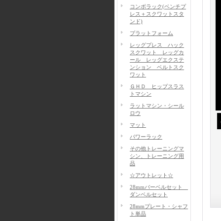
コンボラック(ベンチプ
レス＋スクワットスタ
ンド)
プラットフォーム
レッグプレス ハック
スクワット レッグカ
ール レッグエクステ
ンション ベルトスク
ワット
ＧＨＤ ヒップスラス
トマシン
ラットマシン・シール
ロウ
マット
パワーラック
その他トレーニングマ
シン、トレーニング用
品
☆アウトレット☆
28mmバーベルセット
ダンベルセット
28mmプレート・シャフ
ト単品