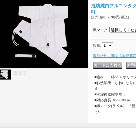
混紡純白フルコンタク
0
]
販売価格
:
7,700円
(税込)
織マーク
:
数量
:
返品特約に関する重要事
｜
■素材 綿65％ ポリエ
■お洗濯後、しわになり
す
■洗濯後収縮率無し
■対応身長186〜190cm
■織マーク(ラベル) 「
さい