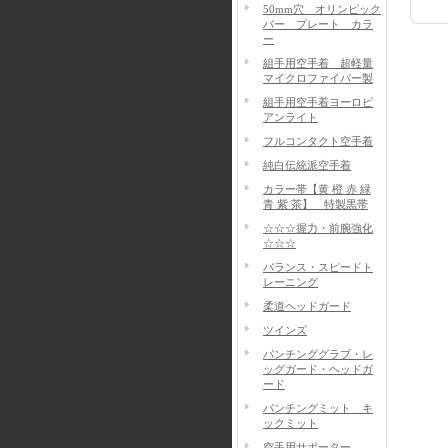
50mm穴 オリンピック
バー プレート カラ
ー
組手用空手着 超軽量
マイクロファイバー製
組手用空手着ヨーロピ
アンライト
フルコンタクト空手着
純白伝統派空手着
カラー帯【黄 橙 赤 緑
青 紫 茶】 特製黒帯
☆☆☆握力・前腕強化
☆☆☆
バランス・スピードト
レーニング
柔道ヘッドガード
ツインズ
パンチンググラブ・レ
ッグガード・ヘッドガ
ード
パンチングミット キ
ックミット
空手用サポーター