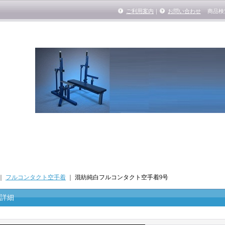
ご利用案内
｜
お問い合わせ
商品検
｜
フルコンタクト空手着
｜
混紡純白フルコンタクト空手着9号
詳細