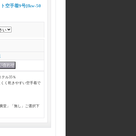
ト空手着9号
[
fkw-50
項
ステル35％
にくく乾きやすい空手着で
昌廣堂」「無し」ご選択下