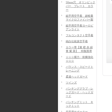
50mm穴 オリンピック
バー プレート カラ
ー
組手用空手着 超軽量
マイクロファイバー製
組手用空手着ヨーロピ
アンライト
フルコンタクト空手着
純白伝統派空手着
カラー帯【黄 橙 赤 緑
青 紫 茶】 特製黒帯
☆☆☆握力・前腕強化
☆☆☆
バランス・スピードト
レーニング
柔道ヘッドガード
ツインズ
パンチンググラブ・レ
ッグガード・ヘッドガ
ード
パンチングミット キ
ックミット
空手用サポーター