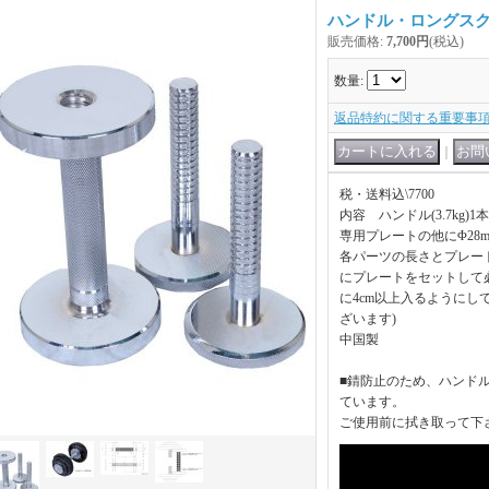
ハンドル・ロングス
販売価格
:
7,700円
(税込)
数量
:
返品特約に関する重要事
｜
税・送料込\7700
内容 ハンドル(3.7kg)1
専用プレートの他にΦ28
各パーツの長さとプレー
にプレートをセットして
に4cm以上入るようにし
ざいます)
中国製
■錆防止のため、ハンド
ています。
ご使用前に拭き取って下