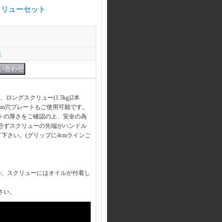
クリューセット
項
本、ロングスクリュー(1.5kg)2本
mm穴プレートもご使用可能です。
トの厚さをご確認の上、安全の為
必ずスクリューの先端がハンドル
て下さい。(グリップに4cmラインご
ル、スクリューにはオイルが付着し
さい。