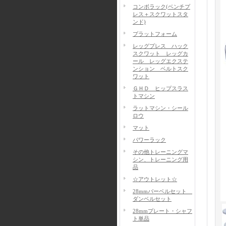
コンボラック(ベンチプ
レス＋スクワットスタ
ンド)
プラットフォーム
レッグプレス ハック
スクワット レッグカ
ール レッグエクステ
ンション ベルトスク
ワット
ＧＨＤ ヒップスラス
トマシン
ラットマシン・シール
ロウ
マット
パワーラック
その他トレーニングマ
シン、トレーニング用
品
☆アウトレット☆
28mmバーベルセット
ダンベルセット
28mmプレート・シャフ
ト単品