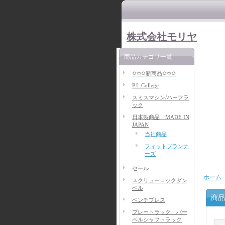
株式会社モリヤ
商品カテゴリ一覧
✩✩✩新商品✩✩✩
P.L.College
スミスマシン/ハーフラ
ック
日本製商品 MADE IN
JAPAN
当社商品
フィットプランナ
ーズ
セール
ホーム
スクリューロックダン
ベル
商品
ベンチプレス
プレートラック バー
ベルシャフトラック