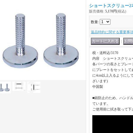
ショートスクリュー2
販売価格
:
5,170円
(税込)
数量
:
返品特約に関する重要事
｜
税・送料込\5170
内容 ショートスクリュー(1
各パーツの長さとプレー
にプレートをセットして
に4cm以上入るようにし
ざいます)
中国製
■錆防止のため、ハンド
ています。
ご使用前に拭き取って下