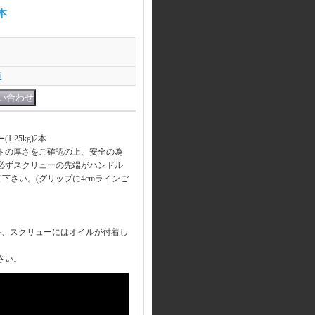
本
項
.25kg)2本
トの厚さをご確認の上、安全の為
必ずスクリューの先端がハンドル
て下さい。(グリップに4cmラインご
ル、スクリューにはオイルが付着し
さい。