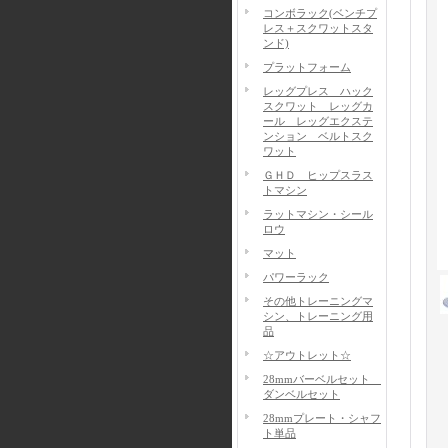
コンボラック(ベンチプ
レス＋スクワットスタ
ンド)
プラットフォーム
レッグプレス ハック
スクワット レッグカ
ール レッグエクステ
ンション ベルトスク
ワット
ＧＨＤ ヒップスラス
トマシン
ラットマシン・シール
ロウ
マット
パワーラック
その他トレーニングマ
シン、トレーニング用
品
☆アウトレット☆
28mmバーベルセット
ダンベルセット
28mmプレート・シャフ
ト単品