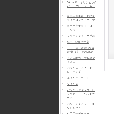
50mm穴 オリンピック
バー プレート カラ
ー
組手用空手着 超軽量
マイクロファイバー製
組手用空手着ヨーロピ
アンライト
フルコンタクト空手着
純白伝統派空手着
カラー帯【黄 橙 赤 緑
青 紫 茶】 特製黒帯
☆☆☆握力・前腕強化
☆☆☆
バランス・スピードト
レーニング
柔道ヘッドガード
ツインズ
パンチンググラブ・レ
ッグガード・ヘッドガ
ード
パンチングミット キ
ックミット
空手用サポーター