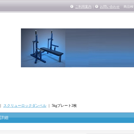
ご利用案内
｜
お問い合わせ
商品検
｜
スクリューロックダンベル
｜
5kgプレート2枚
詳細