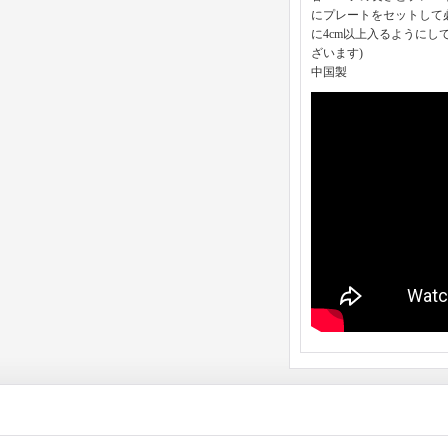
にプレートをセットして
に4cm以上入るようにし
ざいます)
中国製