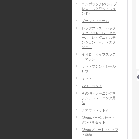
コンボラック(ベンチプ
レス＋スクワットスタ
ンド)
プラットフォーム
レッグプレス ハック
スクワット レッグカ
ール レッグエクステ
ンション ベルトスク
ワット
ＧＨＤ ヒップスラス
トマシン
ラットマシン・シール
ロウ
マット
パワーラック
その他トレーニングマ
シン、トレーニング用
品
☆アウトレット☆
28mmバーベルセット
ダンベルセット
28mmプレート・シャフ
ト単品