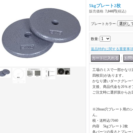
5kgプレート2枚
販売価格
:
7,040円
(税込)
プレートカラー
:
数量
:
返品特約に関する重要事
｜
工場のミスで一部かなり
四枚目)があります。
かなり濃いダークグレー
文後、商品代金を20％
ご注文時に選択肢からお
※28mm穴プレート用の
ん。
税・送料込\7040
内容 5kgプレート2枚
各パーツの長さとプレー