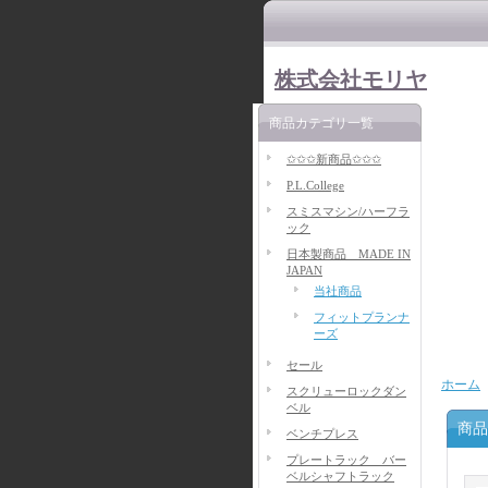
株式会社モリヤ
商品カテゴリ一覧
✩✩✩新商品✩✩✩
P.L.College
スミスマシン/ハーフラ
ック
日本製商品 MADE IN
JAPAN
当社商品
フィットプランナ
ーズ
セール
ホーム
スクリューロックダン
ベル
商品
ベンチプレス
プレートラック バー
ベルシャフトラック