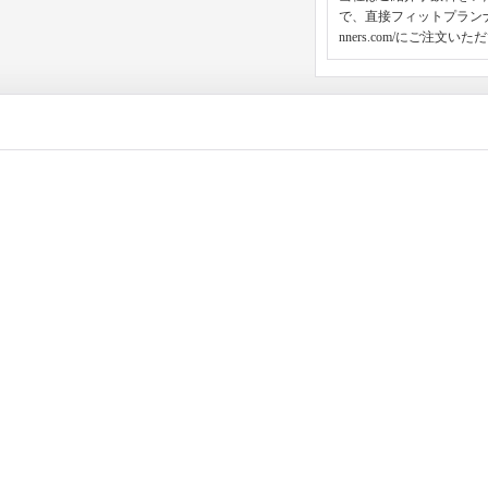
で、直接フィットプランナーズ様ht
nners.com/にご注文