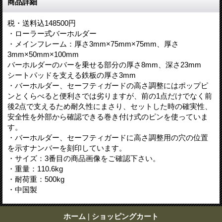
商品詳細
税・送料込148500円
・ローラー式バーホルダー
・メインフレーム：厚さ3mm×75mm×75mm、厚さ
3mm×50mm×100mm
バーホルダーのバーを乗せる部分の厚さ8mm、深さ23mm
シートパッドを支える鉄板の厚さ3mm
・バーホルダー、セーフティガードの高さ調整にはポップピ
ンとくらべると便利さでは劣りますが、前の1点だけでなく前
後2点で支えるため耐久性にまさり、セットした時の確実性、
安全性を外部から確認できる巻き付け式のピンを使っていま
す。
・バーホルダー、セーフティガードに高さ調整用の穴の位置
を示すナンバーを刻印しています。
・サイズ：3番目の商品画像をご確認下さい。
・重量：110.6kg
・耐荷重：500kg
・中国製
ホーム
|
ショッピングカート