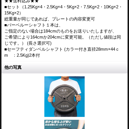
★★送料込み★★
■セット（1.25Kg×4・2.5Kg×4・5Kg×2・7.5Kg×2・10Kg×2・
15Kg×2）
総重量が同じであれば、プレートの内容変更可
■バーベルーシャフト１本は、
ご指定のない場合は184cmのものをお送りいたしますが、
ご希望により164cmか204cmに変更可能。（ただし値段は同
じです。） (長さ選択可)
■セーフティダンベルシャフト (カラー付き直径28mm×44ｃ
m ：2.5Kg)2本付
他の写真