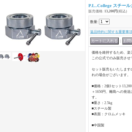
P.L..College スチ
販売価格
:
13,200円
(税込)
数量
:
返品特約に関する重要事
｜
価格を維持するため、楽
この公式でのみ販売させ
セット販売もいたします
れの場合がございます。
■価格：2個1セット13,2
＋1650円、離島への発
す。
■重さ：2.5kg
■スチール製
■表面：クロムメッキ
■中国製