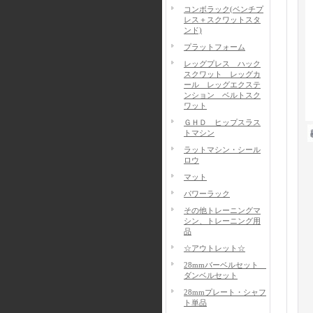
コンボラック(ベンチプ
レス＋スクワットスタ
ンド)
プラットフォーム
レッグプレス ハック
スクワット レッグカ
ール レッグエクステ
ンション ベルトスク
ワット
ＧＨＤ ヒップスラス
トマシン
ラットマシン・シール
ロウ
マット
パワーラック
その他トレーニングマ
シン、トレーニング用
品
☆アウトレット☆
28mmバーベルセット
ダンベルセット
28mmプレート・シャフ
ト単品