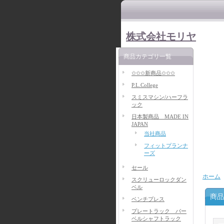
株式会社モリヤ
商品カテゴリ一覧
✩✩✩新商品✩✩✩
P.L.College
スミスマシン/ハーフラ
ック
日本製商品 MADE IN
JAPAN
当社商品
フィットプランナ
ーズ
セール
ホーム
スクリューロックダン
ベル
商品
ベンチプレス
プレートラック バー
ベルシャフトラック