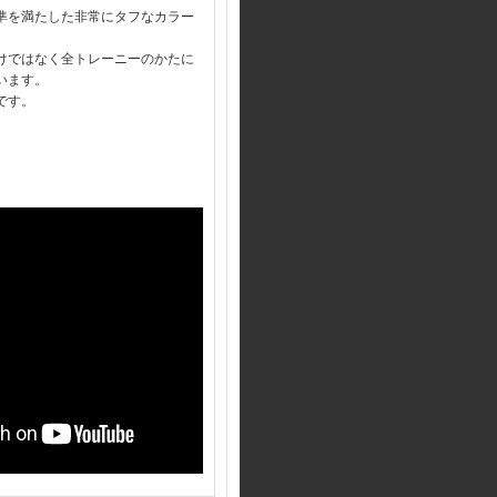
準を満たした非常にタフなカラー
けではなく全トレーニーのかたに
います。
です。