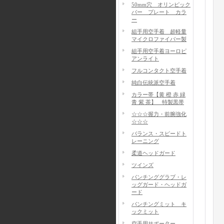
50mm穴 オリンピック
バー プレート カラ
ー
組手用空手着 超軽量
マイクロファイバー製
組手用空手着ヨーロピ
アンライト
フルコンタクト空手着
純白伝統派空手着
カラー帯【黄 橙 赤 緑
青 紫 茶】 特製黒帯
☆☆☆握力・前腕強化
☆☆☆
バランス・スピードト
レーニング
柔道ヘッドガード
ツインズ
パンチンググラブ・レ
ッグガード・ヘッドガ
ード
パンチングミット キ
ックミット
空手用サポーター