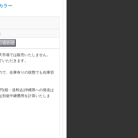
ールカラー
項
天市場では販売いたしません。
ていただきます。
ので、在庫有りの状態でも在庫切
00円(税・送料込)沖縄県への発送は
送は別途中継費用を計算いたしま