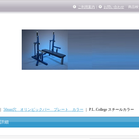
ご利用案内
｜
お問い合わせ
商品検
｜
50mm穴 オリンピックバー プレート カラー
｜
P.L..College スチールカラー
詳細