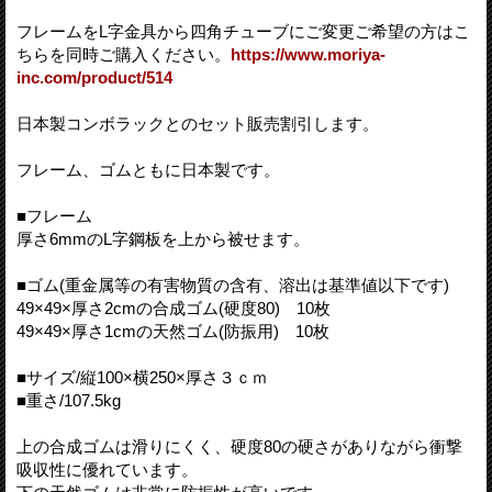
フレームをL字金具から四角チューブにご変更ご希望の方はこ
ちらを同時ご購入ください。
https://www.moriya-
inc.com/product/514
日本製コンボラックとのセット販売割引します。
フレーム、ゴムともに日本製です。
■フレーム
厚さ6mmのL字鋼板を上から被せます。
■ゴム(重金属等の有害物質の含有、溶出は基準値以下です)
49×49×厚さ2cmの合成ゴム(硬度80) 10枚
49×49×厚さ1cmの天然ゴム(防振用) 10枚
■サイズ/縦100×横250×厚さ３ｃｍ
■重さ/107.5kg
上の合成ゴムは滑りにくく、硬度80の硬さがありながら衝撃
吸収性に優れています。